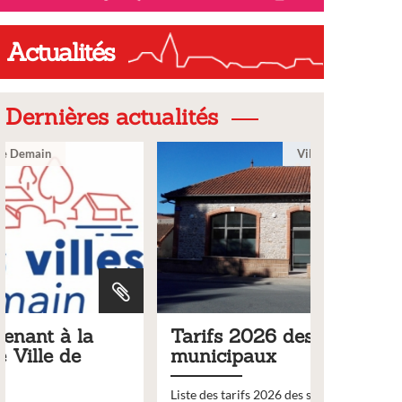
Actualités
Dernières actualités
Ville
Tarifs 2026 des services
Bulleti
municipaux
2026
Liste des tarifs 2026 des services municipaux,
Comme chaq