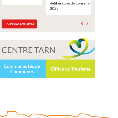
délibération du conseil municipal du 19 décembre
nouveau nu
2025
bulletin d
Toutes les actualités
CENTRE TARN
Communautés de
Office du Tourisme
Communes