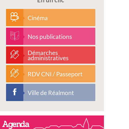
Cinéma
Nos publications
Démarches
administratives
RDV CNI / Passeport
Ville de Réalmont
Agenda