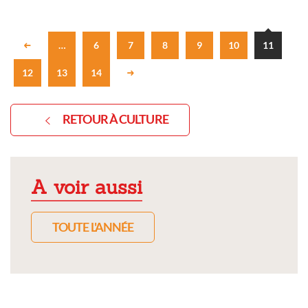
…
6
7
8
9
10
11
12
13
14
RETOUR À CULTURE
A voir aussi
TOUTE L'ANNÉE