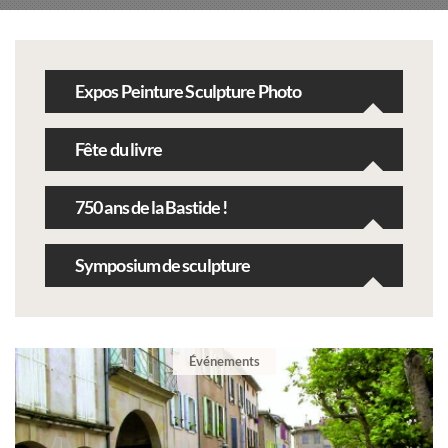
Expos Peinture Sculpture Photo
Fête du livre
750 ans de la Bastide !
Symposium de sculpture
Événements