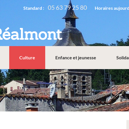
05 63 79 25 80
Standard :
Horaires aujourd
Réalmont
Culture
Enfance et jeunesse
Solida