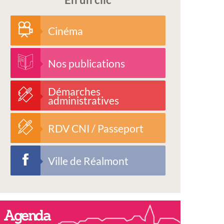
Cinéma
Nos publications
Démarches
administratives
RDV CNI / Passeport
Ville de Réalmont
Agenda