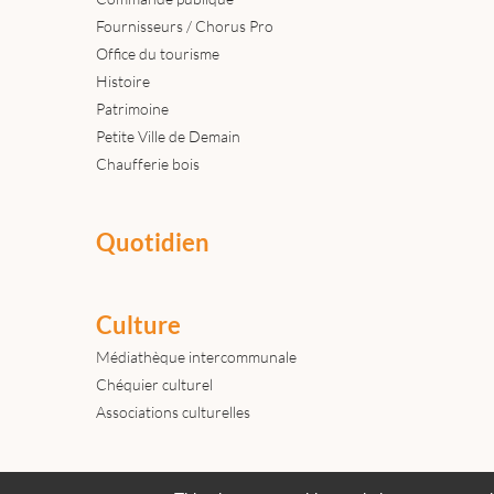
Fournisseurs / Chorus Pro
Office du tourisme
Histoire
Patrimoine
Petite Ville de Demain
Chaufferie bois
Quotidien
Culture
Médiathèque intercommunale
Chéquier culturel
Associations culturelles
Actualités
Archives
Agenda