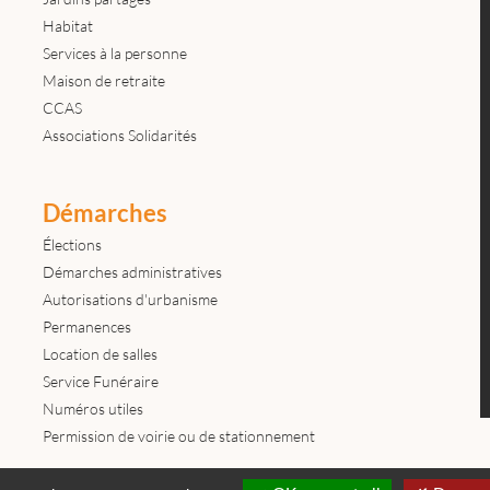
Habitat
Services à la personne
Maison de retraite
CCAS
Associations Solidarités
Démarches
Élections
Démarches administratives
Autorisations d'urbanisme
Permanences
Location de salles
Service Funéraire
Numéros utiles
Permission de voirie ou de stationnement
Contactez-nous
Mentions légales
© tous droits réservés Mairie de