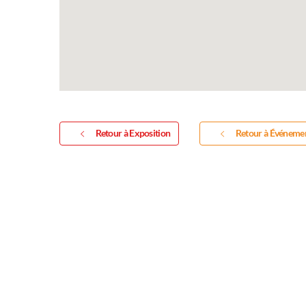
sculptures et photos
Vous souhaitez exposer vos oeuvres lor
exposition annuelle ?
Retour à Exposition
Retour à Événeme