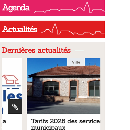
Agenda
Actualités
Dernières actualités
Ville
Tarifs 2026 des services
Bulleti
municipaux
2026