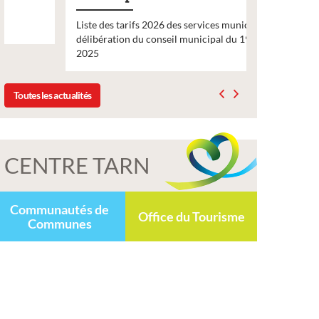
Liste des tarifs 2026 des services municipaux,
Comme chaq
délibération du conseil municipal du 19 décembre
nouveau nu
2025
bulletin d’
Toutes les actualités
CENTRE TARN
Communautés de
Office du Tourisme
Communes