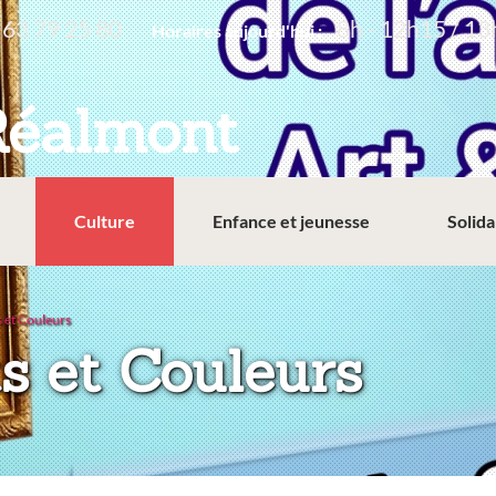
 63 79 25 80
8h - 12h15 / 13
Horaires aujourd'hui :
Réalmont
Culture
Enfance et jeunesse
Solida
s et Couleurs
:
s et Couleurs