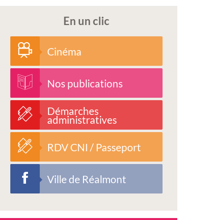
En un clic
Cinéma
Nos publications
Démarches
administratives
RDV CNI / Passeport
Ville de Réalmont