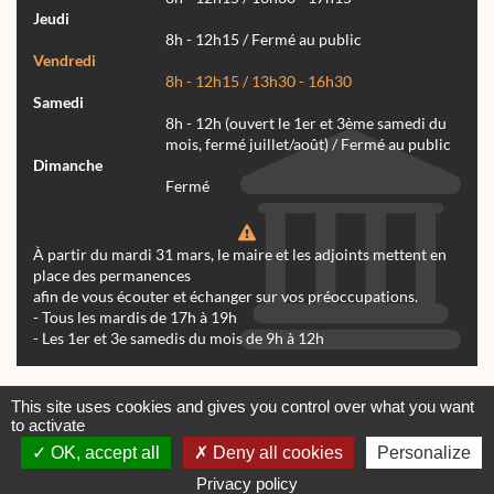
Jeudi
8h - 12h15 / Fermé au public
Vendredi
8h - 12h15 / 13h30 - 16h30
Samedi
8h - 12h (ouvert le 1er et 3ème samedi du
mois, fermé juillet/août) / Fermé au public
Dimanche
Fermé
À partir du mardi 31 mars, le maire et les adjoints mettent en
place des permanences
afin de vous écouter et échanger sur vos préoccupations.
- Tous les mardis de 17h à 19h
- Les 1er et 3e samedis du mois de 9h à 12h
Actualités
Archives
Agenda
This site uses cookies and gives you control over what you want
to activate
Contactez-nous
Mentions légales
OK, accept all
Deny all cookies
Personalize
© tous droits réservés Mairie de Réalmont 2024 -
Conception & Réalisation Web RK Création
Privacy policy