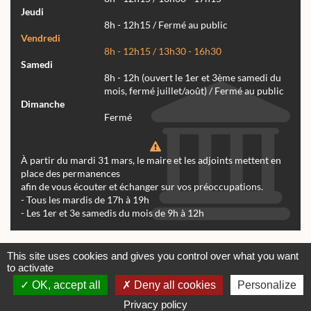
Jeudi
8h - 12h15 / Fermé au public
Vendredi
8h - 12h15 / 13h30 - 16h30
Samedi
8h - 12h (ouvert le 1er et 3ème samedi du
mois, fermé juillet/août) / Fermé au public
Dimanche
Fermé
À partir du mardi 31 mars, le maire et les adjoints mettent en
place des permanences
afin de vous écouter et échanger sur vos préoccupations.
- Tous les mardis de 17h à 19h
- Les 1er et 3e samedis du mois de 9h à 12h
Actualités
Archives
Agenda
This site uses cookies and gives you control over what you want
to activate
Contactez-nous
Mentions légales
OK, accept all
Deny all cookies
Personalize
© tous droits réservés Mairie de Réalmont 2024 -
Conception & Réalisation Web RK Création
Privacy policy