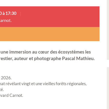
0 à 17:30
arnot.
 une immersion au cœur des écosystèmes les
orestier, auteur et photographe
Pascal Mathieu
.
il 2026
.
 révélant vingt et une vieilles forêts régionales,
té
.
evard Carnot
.