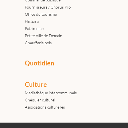
Fournisseurs / Chorus Pro
Office du tourisme
Histoire
Patrimoine
Petite Ville de Demain
Chaufferie bois
Quotidien
Culture
Médiathèque intercommunale
Chéquier culturel
Associations culturelles
Actualités
Archives
Agenda