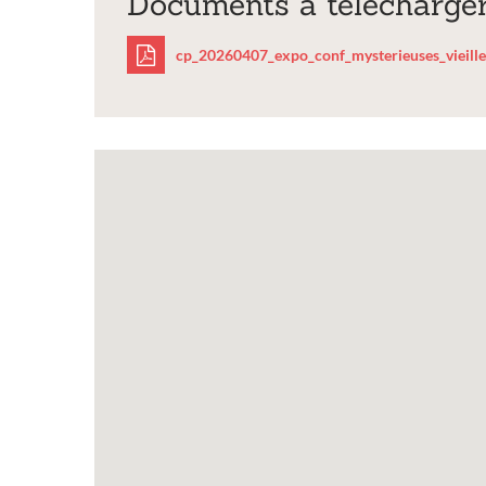
Documents à télécharge
Expositi
cp_20260407_expo_conf_mysterieuses_vieilles
cp_20260407_expo_c
Inscription Réal'
exposition de pei
sculptures et pho
Vous souhaitez exposer vos 
exposition annuelle ?