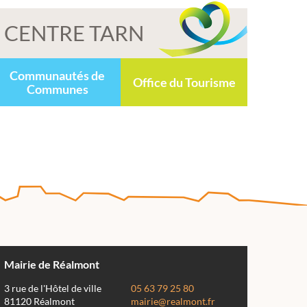
CENTRE TARN
Communautés de
Office du Tourisme
Communes
Mairie de Réalmont
3 rue de l'Hôtel de ville
05 63 79 25 80
81120 Réalmont
mairie@realmont.fr