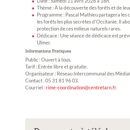
Date : Samedi 11 avril 2026 à 18h
.
Thème : À la découverte des forêts et de le
Programme : Pascal Mathieu partagera les cou
les forêts les plus secrètes d'Occitanie
.
Il ab
protection de ces milieux naturels rares
.
Dédicace : Une séance de dédicace est prévue 
Ulmer
.
Informations Pratiques
Public : Ouvert à tous.
Tarif : Entrée libre et gratuite.
Organisateur : Réseau Intercommunal des Média
Contact : 05 31 81 96 03.
Courriel :
rime-coordination@centretarn.fr
.