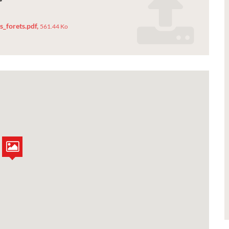
r
on
Petite Ville de Demain
_forets.pdf,
561.44 Ko
onf_mysterieuses_vieilles
Art 2026 -
Signature de l'avenant à l
ntures,
convention Petite Ville de
tos
Demain
oeuvres lors de notre