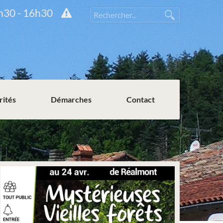
h30 - 16h30
rités
Démarches
Contact
Permission de voirie ou de stationnement