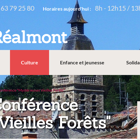
 63 79 25 80
8h - 12h15 / 13
Horaires aujourd'hui :
Réalmont
Culture
Enfance et jeunesse
Solida
onférence "Mystérieuses Vieilles Forêts"
Conférence
ieilles Forêts"