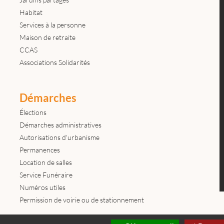
Habitat
Services à la personne
Maison de retraite
CCAS
Associations Solidarités
Démarches
Élections
Démarches administratives
Autorisations d'urbanisme
Permanences
Location de salles
Service Funéraire
Numéros utiles
Permission de voirie ou de stationnement
Contactez-nous
Mentions légales
© tous droits réservés Mairie de