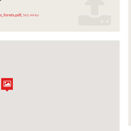
r
Ville
_forets.pdf,
561.44 Ko
onf_mysterieuses_vieilles
 la
Tarifs 2026 des services
de
municipaux
Liste des tarifs 2026 des services municipaux,
délibération du conseil municipal du 19 décembre
2025