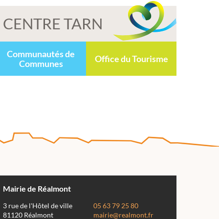
CENTRE TARN
Communautés de
Office du Tourisme
Communes
Mairie de Réalmont
3 rue de l'Hôtel de ville
05 63 79 25 80
81120 Réalmont
mairie@realmont.fr