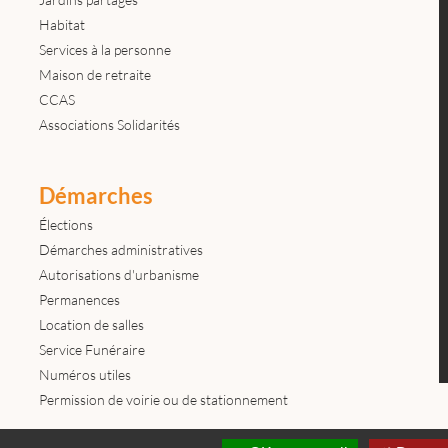
Habitat
Services à la personne
Maison de retraite
CCAS
Associations Solidarités
Démarches
Élections
Démarches administratives
Autorisations d'urbanisme
Permanences
Location de salles
Service Funéraire
Numéros utiles
Permission de voirie ou de stationnement
Contactez-nous
Mentions légales
© tous droits réservés Mairie de