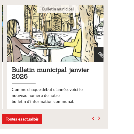
Bulletin municipal
_forets.pdf
Bulletin municipal janvier
Demand
2026
pour le
Comme chaque début d’année, voici le
Votre assoc
nouveau numéro de notre
subvention 
bulletin d’information communal.
Toutes les actualités