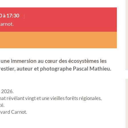
0 à 17:30
arnot.
 une immersion au cœur des écosystèmes les
orestier, auteur et photographe
Pascal Mathieu
.
il 2026
.
 révélant vingt et une vieilles forêts régionales,
té
.
evard Carnot
.