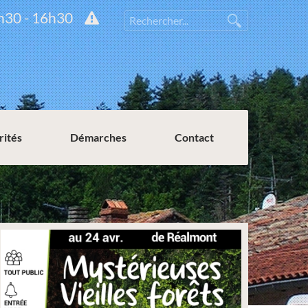
h30 - 16h30
rités
Démarches
Contact
Permission de voirie ou de stationnement