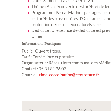
Date : Samedi 11 avril 2026 à 18h
.
Thème : À la découverte des forêts et de le
Programme : Pascal Mathieu partagera les cou
les forêts les plus secrètes d'Occitanie
.
Il ab
protection de ces milieux naturels rares
.
Dédicace : Une séance de dédicace est prévue 
Ulmer
.
Informations Pratiques
Public : Ouvert à tous.
Tarif : Entrée libre et gratuite.
Organisateur : Réseau Intercommunal des Média
Contact : 05 31 81 96 03.
Courriel :
rime-coordination@centretarn.fr
.