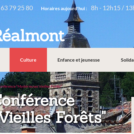
 63 79 25 80
8h - 12h15 / 13
Horaires aujourd'hui :
Réalmont
Culture
Enfance et jeunesse
Solida
onférence "Mystérieuses Vieilles Forêts"
Conférence
ieilles Forêts"