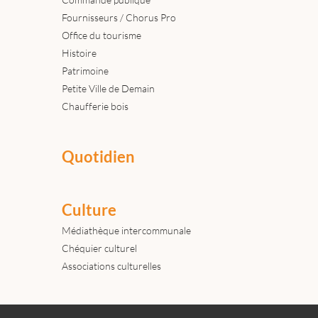
Fournisseurs / Chorus Pro
Office du tourisme
Histoire
Patrimoine
Petite Ville de Demain
Chaufferie bois
Quotidien
Culture
Médiathèque intercommunale
Chéquier culturel
Associations culturelles
Actualités
Archives
Agenda