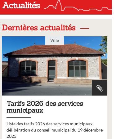
Actualités
Dernières actualités
Ville
Tarifs 2026 des services
Bulleti
municipaux
2026
Liste des tarifs 2026 des services municipaux,
Comme chaq
délibération du conseil municipal du 19 décembre
nouveau nu
2025
bulletin d’