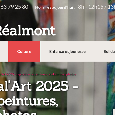
 63 79 25 80
8h - 12h15 / 13
Horaires aujourd'hui :
Réalmont
Culture
Enfance et jeunesse
Solida
l'Art 2025 - exposition de peintures, sculptures et photos
al'Art 2025 -
peintures,