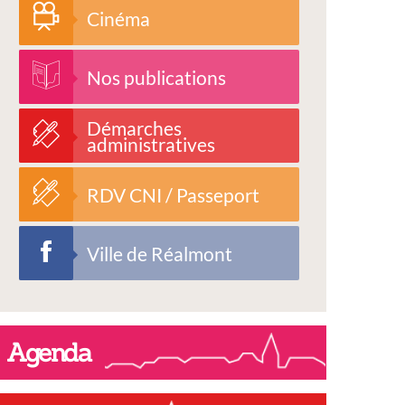
Cinéma
Nos publications
Démarches
administratives
RDV CNI / Passeport
Ville de Réalmont
Agenda