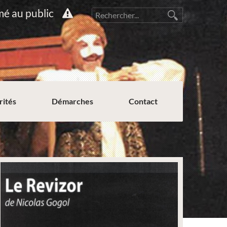
mé au public
rités
Démarches
Contact
Permission de voirie ou de stationnement