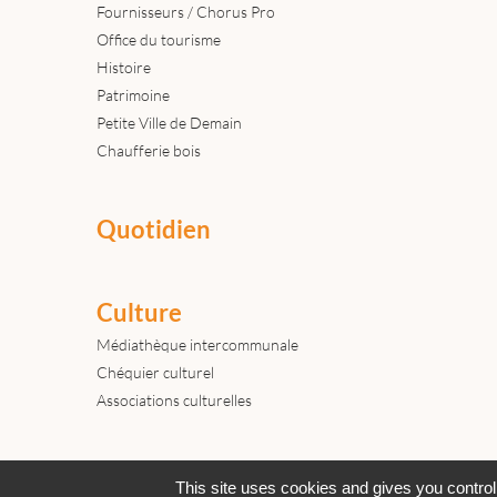
Fournisseurs / Chorus Pro
Office du tourisme
Histoire
Patrimoine
Petite Ville de Demain
Chaufferie bois
Quotidien
Culture
Médiathèque intercommunale
Chéquier culturel
Associations culturelles
Actualités
Archives
Agenda
This site uses cookies and gives you control