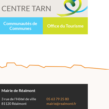
CENTRE TARN
Communautés de
Office du Tourisme
Communes
Mairie de Réalmont
3 rue de l'Hôtel de ville
05 63 79 25 80
81120 Réalmont
mairie@realmont.fr