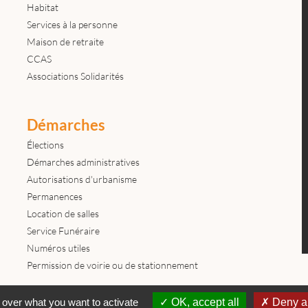
Habitat
Services à la personne
Maison de retraite
CCAS
Associations Solidarités
Démarches
Élections
Démarches administratives
Autorisations d'urbanisme
Permanences
Location de salles
Service Funéraire
Numéros utiles
Permission de voirie ou de stationnement
Contactez-nous
Mentions légales
© tous droits réservés Mairie de
 over what you want to activate
OK, accept all
Deny al