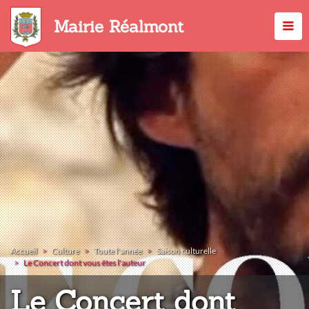
Aller
au
Mairie Réalmont
contenu
principal
Accueil
Culture
Toute l'année
Saison culturelle
Le Concert dont vous êtes l'auteur
Le Concert dont