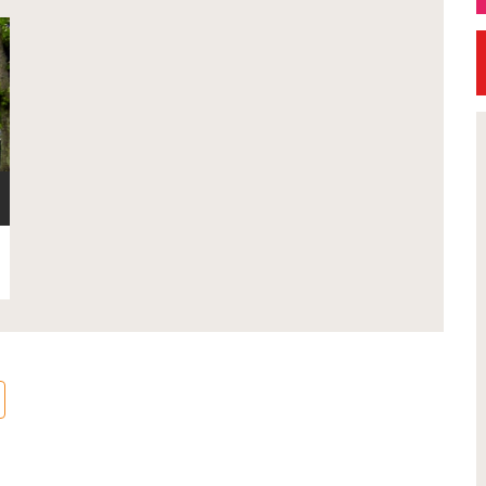
Exposition
Petite Ville de Dem
 Réal'Art 2026 -
Signature de l'avena
de peintures,
convention Petite Vil
et photos
Demain