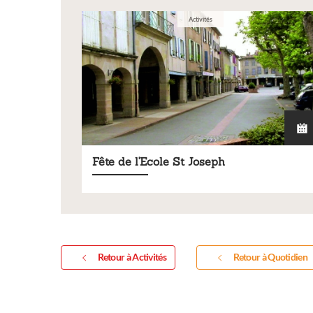
Activités
Fête de l'Ecole St Joseph
Retour à Activités
Retour à Quotidien
Inscription
exposition 
sculptures 