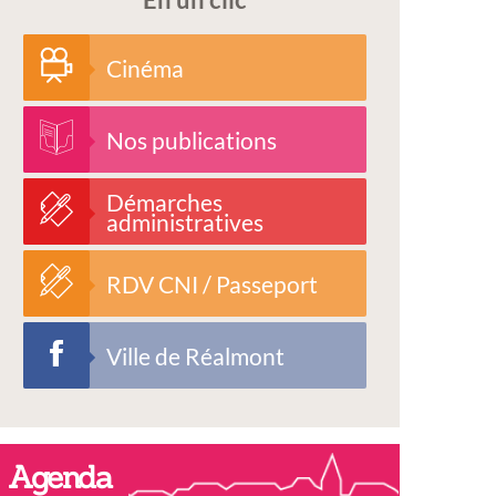
Cinéma
Nos publications
Démarches
administratives
RDV CNI / Passeport
Ville de Réalmont
Agenda