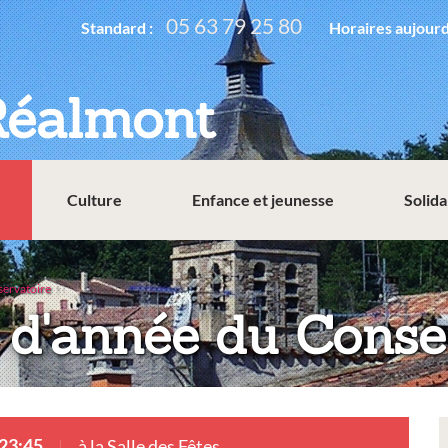
05 63 79 25 80
Standard :
Horaires aujourd
Réalmont
Culture
Enfance et jeunesse
Solida
servatoire
 d'année du Conse
 23:45
à la Salle des Fêtes