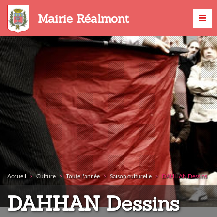
Aller
au
Mairie Réalmont
contenu
principal
Accueil
Culture
Toute l'année
Saison culturelle
DAHHAN Dessins
DAHHAN Dessins