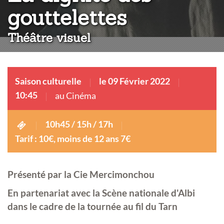
:
gouttelettes
Théâtre visuel
Saison culturelle
le 09 Février 2022
10:45
au Cinéma
10h45 / 15h / 17h
Tarif : 10€, moins de 12 ans 7€
Présenté par la Cie Mercimonchou
En partenariat avec la Scène nationale d'Albi
dans le cadre de la tournée au fil du Tarn