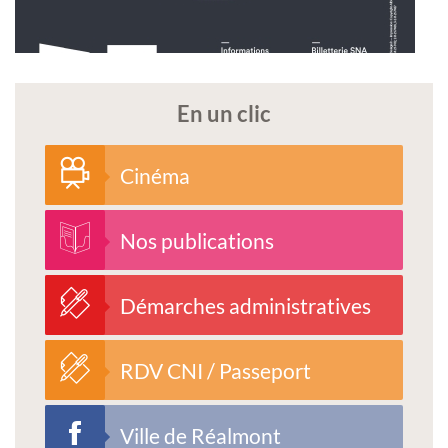
En un clic
Cinéma
Nos publications
Démarches administratives
RDV CNI / Passeport
Ville de Réalmont