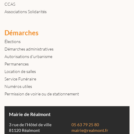
CCAS
Associations Solidarités
Démarches
Élections
Démarches administratives
Autorisations d'urbanisme
Permanences
Location de salles
Service Funéraire
Numéros utiles
Permission de voirie ou de stationnement
Mairie de Réalmont
3 rue de l'Hôtel de ville
05 63 79 25 80
81120 Réalmont
mairie@realmont.fr