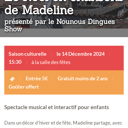
:
de Madeline
présenté par le Nounous Dingues
Show
Saison culturelle
le 14 Décembre 2024
15:30
à la salle des fêtes
Entrée 5€
Gratuit moins de 2 ans
Goûter offert
Spectacle musical et interactif pour enfants
Dans un décor d’hiver et de fête, Madeline partage, avec