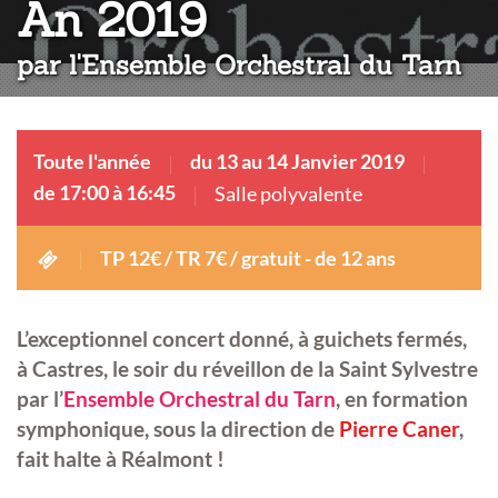
:
An 2019
par l'Ensemble Orchestral du Tarn
Toute l'année
du 13 au 14 Janvier 2019
de 17:00 à 16:45
Salle polyvalente
TP 12€ / TR 7€ / gratuit - de 12 ans
L’exceptionnel concert donné, à guichets fermés,
à Castres, le soir du réveillon de la Saint Sylvestre
par l’
Ensemble Orchestral du Tarn
, en formation
symphonique, sous la direction de
Pierre Caner
,
fait halte à Réalmont !