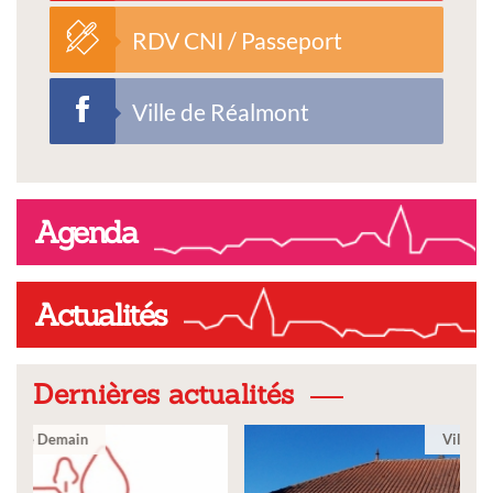
RDV CNI / Passeport
Ville de Réalmont
Agenda
Actualités
Dernières actualités
Ville