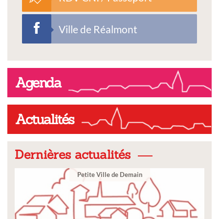
Ville de Réalmont
Agenda
Actualités
Dernières actualités
Demain
Ville