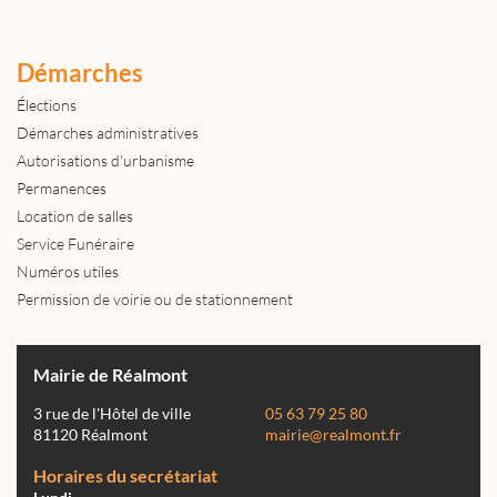
Démarches
Élections
Démarches administratives
Autorisations d'urbanisme
Permanences
Location de salles
Service Funéraire
Numéros utiles
Permission de voirie ou de stationnement
Mairie de Réalmont
3 rue de l'Hôtel de ville
05 63 79 25 80
81120 Réalmont
mairie@realmont.fr
Horaires du secrétariat