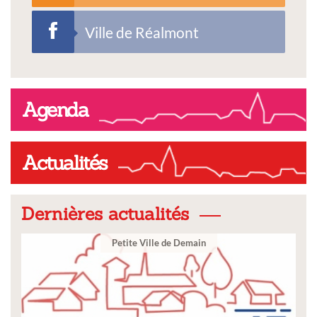
Ville de Réalmont
Agenda
Actualités
Dernières actualités
 Demain
Ville