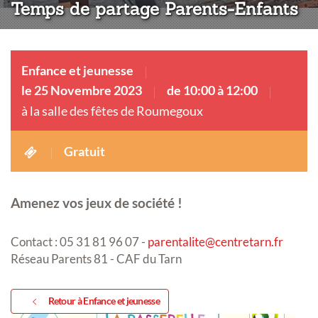
Temps de partage Parents-Enfants
Enfance et jeunesse
le 25 Novembre 2023
de 10:00 à 12:00
à la salle des fêtes de Roumegoux
Gratuit
Amenez vos jeux de société !
Contact : 05 31 81 96 07 -
parentalite@centretarn.fr
Réseau Parents 81 - CAF du Tarn
Retour à Enfance et jeunesse