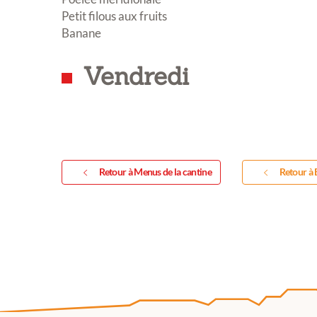
Vou
Petit filous aux fruits
exp
Banane
Vendredi
Retour à Menus de la cantine
Retour à 