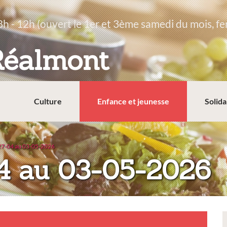
8h - 12h (ouvert le 1er et 3ème samedi du mois, fe
Réalmont
Culture
Enfance et jeunesse
Solida
7-04 au 03-05-2026
4 au 03-05-2026