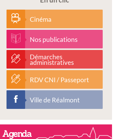
Cinéma
Nos publications
Démarches
administratives
RDV CNI / Passeport
Ville de Réalmont
Agenda