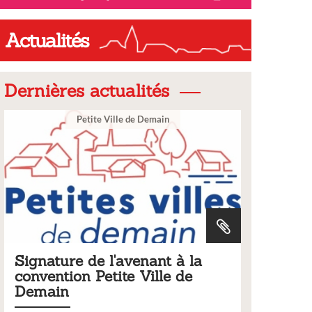
Actualités
Dernières actualités
te Ville de Demain
Ville
e l'avenant à la
Tarifs 2026 des serv
Petite Ville de
municipaux
Liste des tarifs 2026 des service