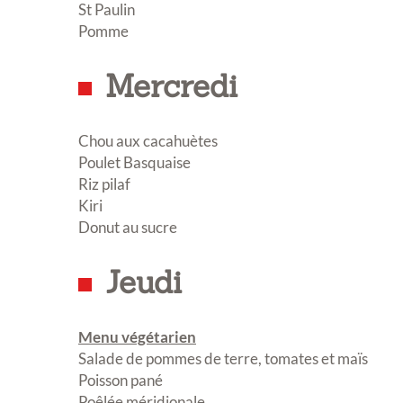
St Paulin
Pomme
Mercredi
Chou aux cacahuètes
Poulet Basquaise
Riz pilaf
Kiri
Donut au sucre
Jeudi
I
Menu végétarien
ex
Salade de pommes de terre, tomates et maïs
s
Poisson pané
Poêlée méridionale