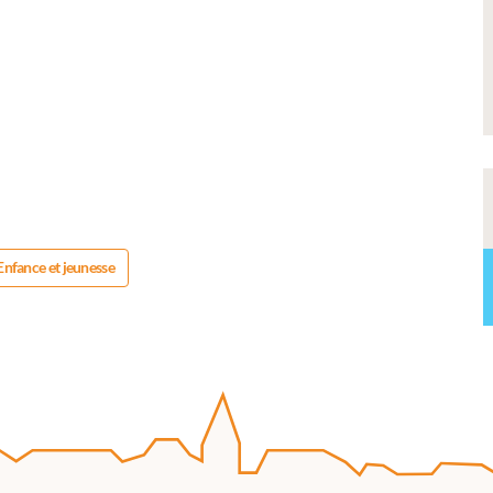
s souhaitez exposer vos oeuvres lors de notre
osition annuelle ?
Enfance et jeunesse