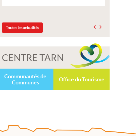
délibération du conseil municip
2025
Toutes les actualités
CENTRE TARN
Communautés de
Office du Tourisme
Communes