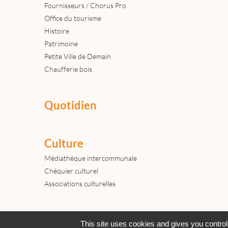
Fournisseurs / Chorus Pro
Office du tourisme
Histoire
Patrimoine
Petite Ville de Demain
Chaufferie bois
Quotidien
Culture
Médiathèque intercommunale
Chéquier culturel
Associations culturelles
Actualités
Archives
Agenda
This site uses cookies and gives you control