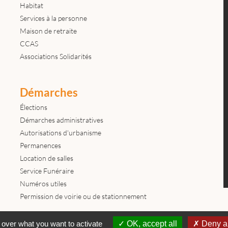
Habitat
Services à la personne
Maison de retraite
CCAS
Associations Solidarités
Démarches
Élections
Démarches administratives
Autorisations d'urbanisme
Permanences
Location de salles
Service Funéraire
Numéros utiles
Permission de voirie ou de stationnement
Contactez-nous
Mentions légales
© tous droits réservés Mairie de
 over what you want to activate
OK, accept all
Deny al