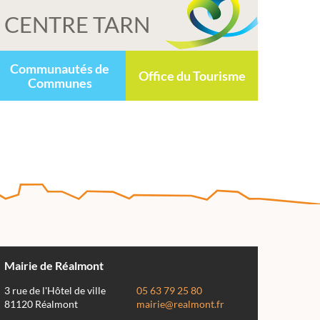
CENTRE TARN
Communautés de
Office du Tourisme
Communes
Mairie de Réalmont
3 rue de l'Hôtel de ville
05 63 79 25 80
81120 Réalmont
mairie@realmont.fr