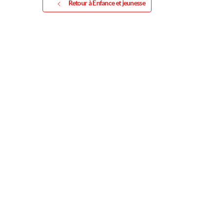
Retour à Enfance et jeunesse
Exposition
Inscription Réal'Art 20
exposition de peintures
sculptures et photos
Vous souhaitez exposer vos oeuvres lo
exposition annuelle ?