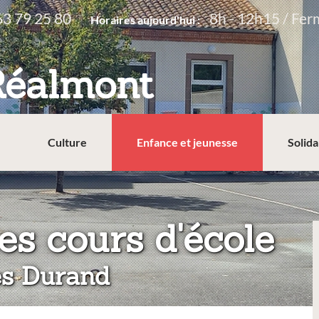
63 79 25 80
8h - 12h15 / Fer
Horaires aujourd'hui :
Réalmont
Culture
Enfance et jeunesse
Solida
:
es cours d'école
es Durand