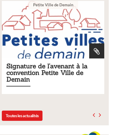
tite Ville de Demain
Ville
de l'avenant à la
Tarifs 2026 des ser
 Petite Ville de
municipaux
Liste des tarifs 2026 des servic
délibération du conseil munici
2025
Toutes les actualités