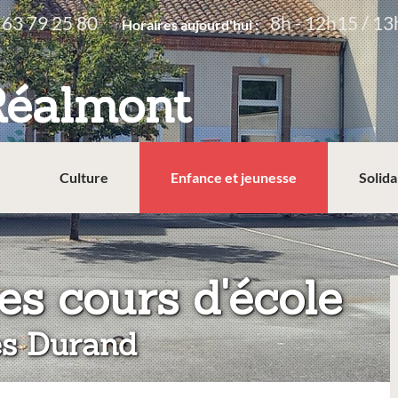
 63 79 25 80
8h - 12h15 / 13
Horaires aujourd'hui :
Réalmont
Culture
Enfance et jeunesse
Solida
:
es cours d'école
es Durand