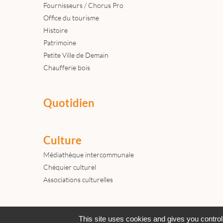
Fournisseurs / Chorus Pro
Office du tourisme
Histoire
Patrimoine
Petite Ville de Demain
Chaufferie bois
Quotidien
Culture
Médiathèque intercommunale
Chéquier culturel
Associations culturelles
Actualités
Archives
Agenda
This site uses cookies and gives you control