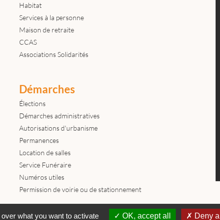
Habitat
Services à la personne
Maison de retraite
CCAS
Associations Solidarités
Démarches
Élections
Démarches administratives
Autorisations d'urbanisme
Permanences
Location de salles
Service Funéraire
Numéros utiles
Permission de voirie ou de stationnement
Contactez-nous
Mentions légales
© tous droits réservés Mairie de
 over what you want to activate
OK, accept all
Deny al