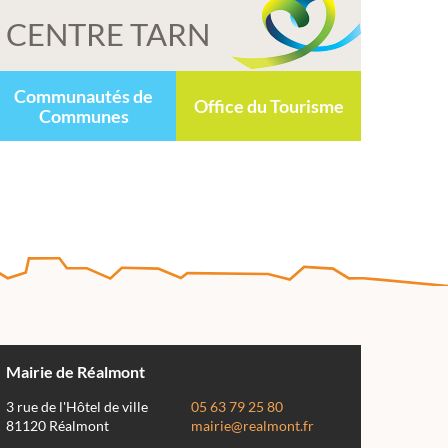
CENTRE TARN
Communautés de
Office du Tourisme
Communes
Mairie de Réalmont
3 rue de l'Hôtel de ville
05 63 79 25 80
81120 Réalmont
mairie@realmont.fr