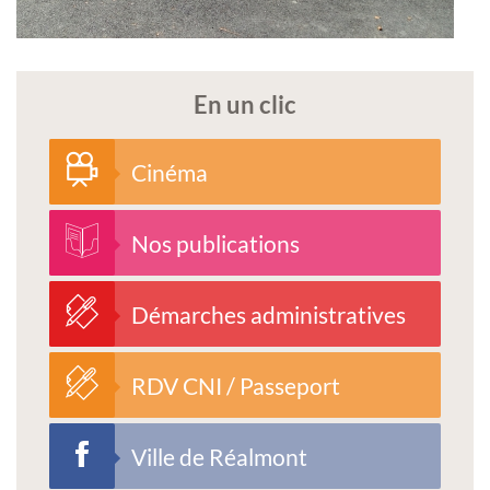
En un clic
Cinéma
Nos publications
Démarches administratives
RDV CNI / Passeport
Ville de Réalmont