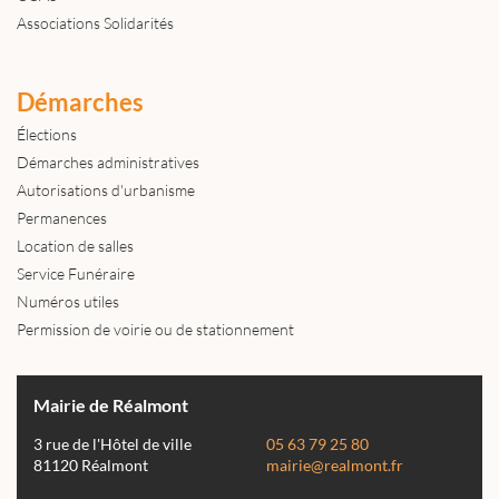
Associations Solidarités
Démarches
Élections
Démarches administratives
Autorisations d'urbanisme
Permanences
Location de salles
Service Funéraire
Numéros utiles
Permission de voirie ou de stationnement
Mairie de Réalmont
3 rue de l'Hôtel de ville
05 63 79 25 80
81120 Réalmont
mairie@realmont.fr