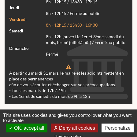
8h - 12h15 / 13h30 - 17h15
Jeudi
8h - 12h15 / Fermé au public
Vendredi
8h - 12h15 / 13h30 - 16h30
Samedi
8h - 12h (ouvert le 1er et 3ème samedi du
mois, fermé juillet/août) / Fermé au public
Dimanche
Fermé
À partir du mardi 31 mars, le maire et les adjoints mettent en
place des permanences
afin de vous écouter et échanger sur vos préoccupations.
- Tous les mardis de 17h à 19h
- Les 1er et 3e samedis du mois de 9h à 12h
Actualités
Archives
Agenda
This site uses cookies and gives you control over what you want
to activate
Contactez-nous
Mentions légales
OK, accept all
Deny all cookies
Personalize
© tous droits réservés Mairie de Réalmont 2024 -
Conception & Réalisation Web RK Création
Privacy policy