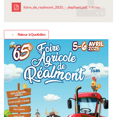
foire_de_realmont_2025_-_depliant.pdf,
7.95 Mo
foire_de_realmont_202
_depliant.pdf
Retour à Quotidien