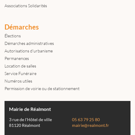
Associations Solidarités
Démarches
Élections
Démarches administratives
Autorisations d'urbanisme
Permanences
Location de salles
Service Funéraire
Numéros utiles
Permission de voirie ou de stationnement
Mairie de Réalmont
3 rue de l'Hôtel de ville
05 63 79 25 80
81120 Réalmont
mairie@realmont.fr