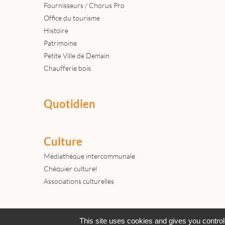
Fournisseurs / Chorus Pro
Office du tourisme
Histoire
Patrimoine
Petite Ville de Demain
Chaufferie bois
Quotidien
Culture
Médiathèque intercommunale
Chéquier culturel
Associations culturelles
Actualités
Archives
Agenda
This site uses cookies and gives you control