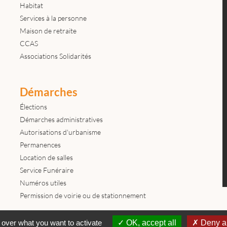
Habitat
Services à la personne
Maison de retraite
CCAS
Associations Solidarités
Démarches
Élections
Démarches administratives
Autorisations d'urbanisme
Permanences
Location de salles
Service Funéraire
Numéros utiles
Permission de voirie ou de stationnement
Contactez-nous
Mentions légales
© tous droits réservés Mairie de
 over what you want to activate
OK, accept all
Deny al