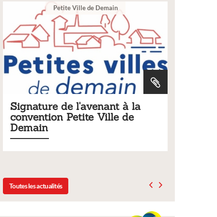
te Ville de Demain
Ville
e l'avenant à la
Tarifs 2026 des serv
Petite Ville de
municipaux
Liste des tarifs 2026 des service
délibération du conseil municip
2025
Toutes les actualités