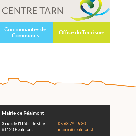
CENTRE TARN
Communautés de
Office du Tourisme
Communes
Mairie de Réalmont
3 rue de l'Hôtel de ville
05 63 79 25 80
81120 Réalmont
mairie@realmont.fr