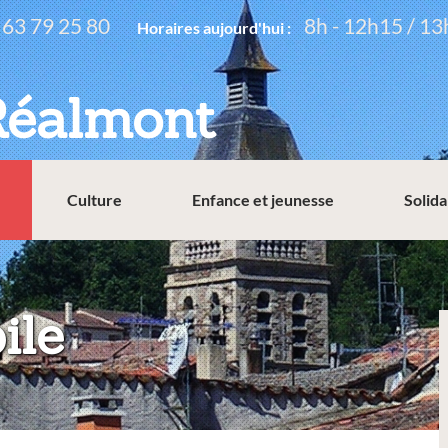
 63 79 25 80
8h - 12h15 / 13
Horaires aujourd'hui :
Réalmont
Culture
Enfance et jeunesse
Solida
:
ile