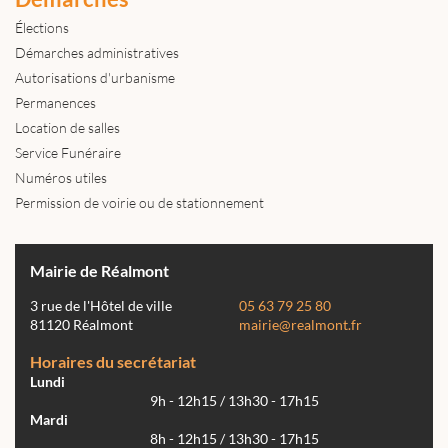
Élections
Démarches administratives
Autorisations d'urbanisme
Permanences
Location de salles
Service Funéraire
Numéros utiles
Permission de voirie ou de stationnement
Mairie de Réalmont
3 rue de l'Hôtel de ville
05 63 79 25 80
81120 Réalmont
mairie@realmont.fr
Horaires du secrétariat
Lundi
9h - 12h15 / 13h30 - 17h15
Mardi
8h - 12h15 / 13h30 - 17h15