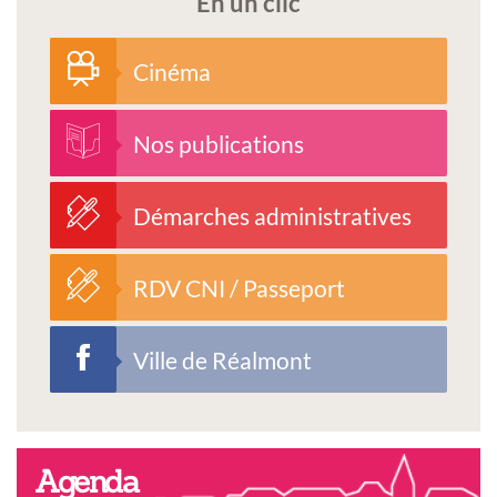
En un clic
Cinéma
Nos publications
Démarches administratives
RDV CNI / Passeport
Ville de Réalmont
Agenda