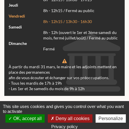
Jeudi
8h - 12h15 / Fermé au public
Vendredi
8h - 12h15 / 13h30 - 16h30
Samedi
8h - 12h (ouvert le 1er et 3ème samedi du
mois, fermé juillet/août) / Fermé au public
Dimanche
Fermé
À partir du mardi 31 mars, le maire et les adjoints mettent en
place des permanences
afin de vous écouter et échanger sur vos préoccupations.
- Tous les mardis de 17h à 19h
- Les 1er et 3e samedis du mois de 9h à 12h
Actualités
Archives
Agenda
This site uses cookies and gives you control over what you want
to activate
Contactez-nous
Mentions légales
OK, accept all
Deny all cookies
Personalize
© tous droits réservés Mairie de Réalmont 2024 -
Conception & Réalisation Web RK Création
Privacy policy