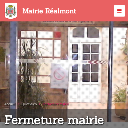
Aller
au
Mairie Réalmont
contenu
principal
Accueil
Quotidien
Fermeture mairie
Fermeture mairie