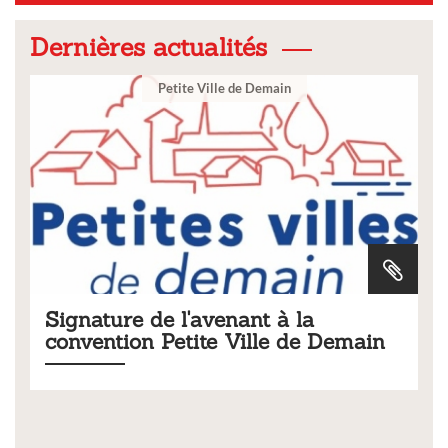
Dernières actualités
 de Demain
Ville
nant à la
Tarifs 2026 des servic
Ville de Demain
municipaux
Liste des tarifs 2026 des services mun
délibération du conseil municipal d