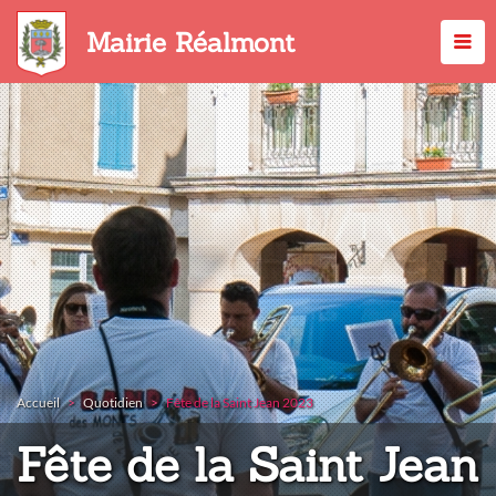
Aller
au
Mairie Réalmont
contenu
principal
Accueil
Quotidien
Fête de la Saint Jean 2023
Fête de la Saint Jean