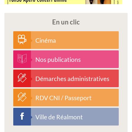
En un clic
Cinéma
Nos publications
Démarches administratives
RDV CNI / Passeport
Ville de Réalmont