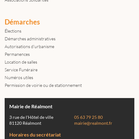
Démarches
Élections
Démarches administratives
Autorisations d'urbanisme
Permanences
Location de salles
Service Funéraire
Numéros utiles
Permission de voirie ou de stationnement
Mairie de Réalmont
3 rue de l'Hôtel de ville
05 63 79 25 80
81120 Réalmont
mairie@realmont.fr
Horaires du secrétariat