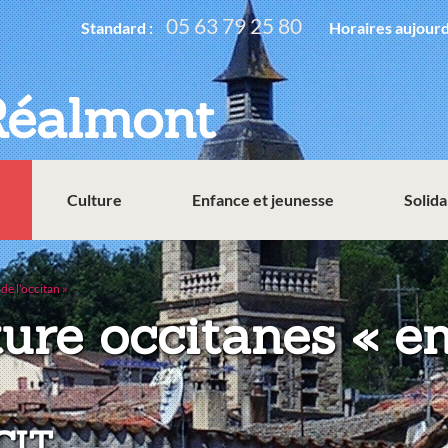
05 63 79 25 80
Standard :
Horaires aujourd
Réalmont
Culture
Enfance et jeunesse
Solida
de l’occitan »
ture occitanes « 
ACIT