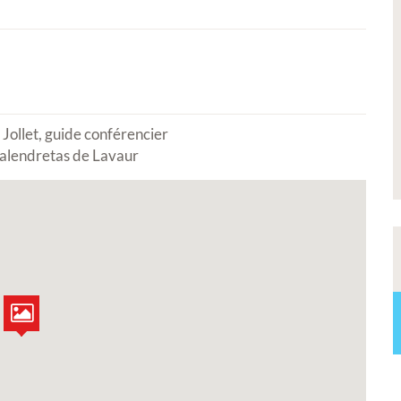
rt 2026 -
Signature de l'avenant à la
ures,
convention Petite Ville de
os
Demain
uvres lors de notre
 Jollet, guide conférencier
Calendretas de Lavaur