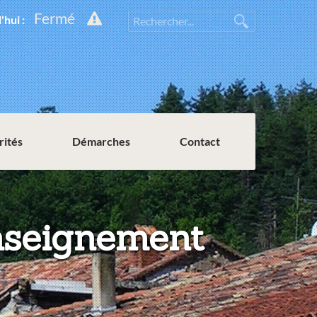
Fermé
'hui :
rités
Démarches
Contact
Permission de voirie ou de stationnement
enseignement