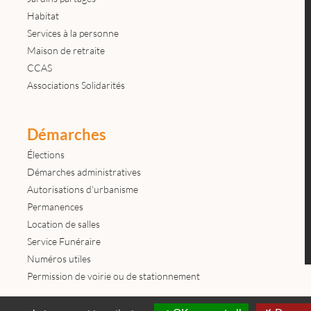
Habitat
Services à la personne
Maison de retraite
CCAS
Associations Solidarités
Démarches
Élections
Démarches administratives
Autorisations d'urbanisme
Permanences
Location de salles
Service Funéraire
Numéros utiles
Permission de voirie ou de stationnement
Contactez-nous
Mentions légales
© tous droits réservés Mairie de