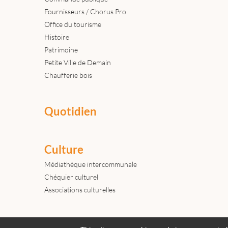
Fournisseurs / Chorus Pro
Office du tourisme
Histoire
Patrimoine
Petite Ville de Demain
Chaufferie bois
Quotidien
Culture
Médiathèque intercommunale
Chéquier culturel
Associations culturelles
Actualités
Archives
Agenda