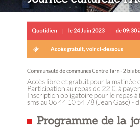
Quotidien
le 24 Juin 2023
de 09:30 
Accès gratuit, voir ci-dessous
Communauté de communes Centre Tarn - 2 bis b
Accès libre et gratuit pour la matinée e
Participation au repas de 22 €, à payer
Inscription obligatoire pour le repas à 
sms au 06 44 10 54 78 (Jean Gasc) -
Programme de la j