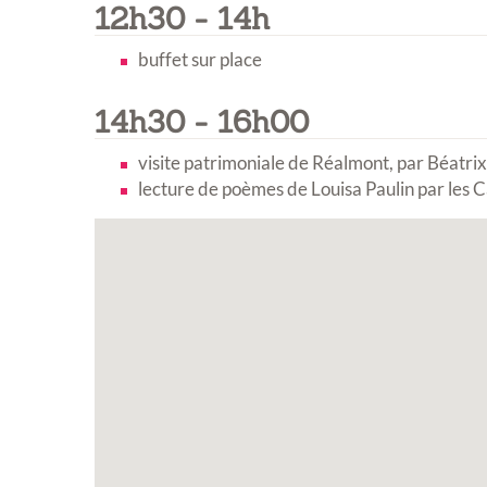
12h30 - 14h
Inscription Réal'A
exposition de peint
buffet sur place
sculptures et phot
14h30 - 16h00
Vous souhaitez exposer vos oe
exposition annuelle ?
visite patrimoniale de Réalmont, par Béatrix
lecture de poèmes de Louisa Paulin par les 