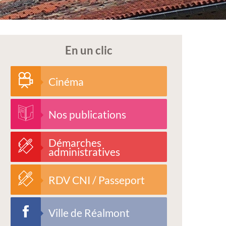
En un clic
Cinéma
Nos publications
Démarches
administratives
RDV CNI / Passeport
Ville de Réalmont