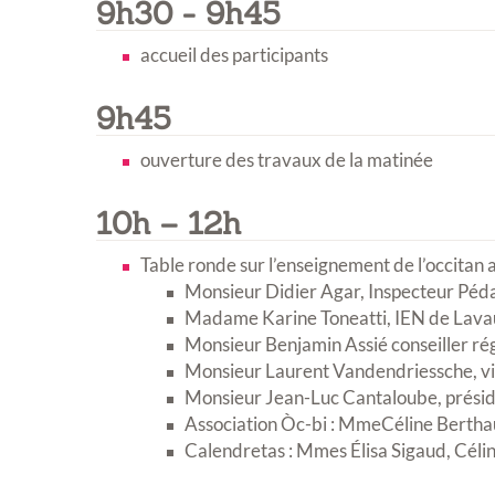
9h30 - 9h45
accueil des participants
9h45
ouverture des travaux de la matinée
10h – 12h
Table ronde sur l’enseignement de l’occitan a
Monsieur Didier Agar, Inspecteur Péd
Exposition
Madame Karine Toneatti, IEN de Lavau
Monsieur Benjamin Assié conseiller ré
Monsieur Laurent Vandendriessche, v
Monsieur Jean-Luc Cantaloube, prési
Association Òc-bi : MmeCéline Bertha
Calendretas : Mmes Élisa Sigaud, Céli