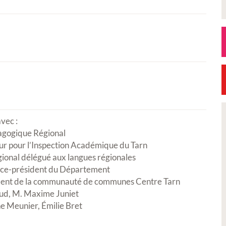
vec :
agogique Régional
Petite Ville de Demain
r pour l’Inspection Académique du Tarn
gional délégué aux langues régionales
ice-président du Département
dent de la communauté de communes Centre Tarn
ud, M. Maxime Juniet
ne Meunier, Émilie Bret