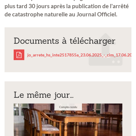
plus tard 30 jours après la publication de l'arrêté
de catastrophe naturelle au Journal Officiel.
Documents à télécharger
jo_arrete_hs_inte2517855a_23.06.2025_-_cim_17.06.2025
jo_arrete_hs_inte25178
_cim_17.06.2025-
Le même jour...
1.pdf
Compte-rendu