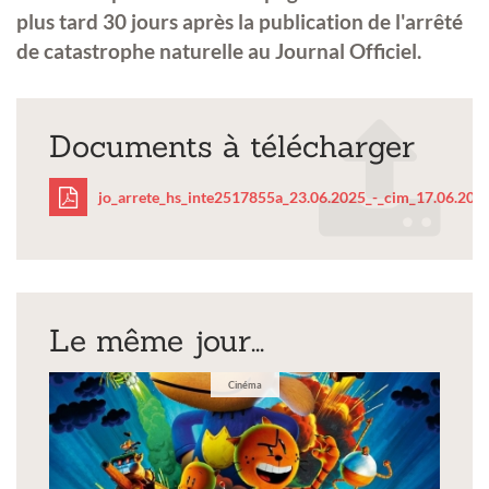
plus tard 30 jours après la publication de l'arrêté
de catastrophe naturelle au Journal Officiel.
Documents à télécharger
jo_arrete_hs_inte2517855a_23.06.2025_-_cim_17.06.2025
jo_arrete_hs_inte25178
_cim_17.06.2025-
Le même jour...
1.pdf
Cinéma