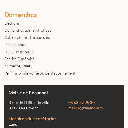
Démarches
Élections
Démarches administratives
Autorisations d'urbanisme
Permanences
Location de salles
Service Funéraire
Numéros utiles
Permission de voirie ou de stationnement
Mairie de Réalmont
3 rue de l'Hôtel de ville
05 63 79 25 80
81120 Réalmont
mairie@realmont.fr
Horaires du secrétariat
Lundi