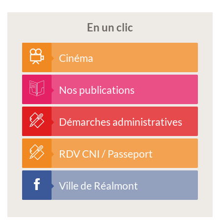
En un clic
Cinéma
Nos publications
Démarches administratives
RDV CNI / Passeport
Ville de Réalmont