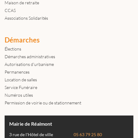
Maison de retraite
CCAS
Associations Solidarités
Démarches
Élections
Démarches administratives
Autorisations d'urbanisme
Permanences
Location de salles
Service Funéraire
Numéros utiles
Permission de voirie ou de stationnement
Mairie de Réalmont
3 rue de l'Hôtel de ville
05 63 79 25 80