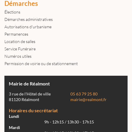
Démarches
Élections
Démarches administratives
Autorisations d'urbanisme
Permanences
Location de salles
Service Funéraire
Numéros utiles
Permission de voirie ou de stationnement
Mairie de Réalmont
3 rue de l'Hôtel de ville
05 63 79 25 80
81120 Réalmont
mairie@realmont.fr
Horaires du secrétariat
Lundi
9h - 12h15 / 13h30 - 17h15
Mardi