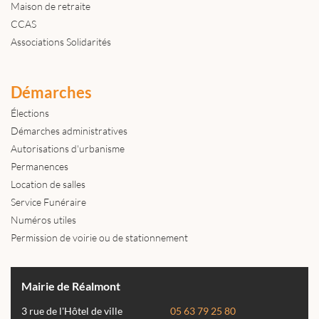
Maison de retraite
CCAS
Associations Solidarités
Démarches
Élections
Démarches administratives
Autorisations d'urbanisme
Permanences
Location de salles
Service Funéraire
Numéros utiles
Permission de voirie ou de stationnement
Mairie de Réalmont
3 rue de l'Hôtel de ville
05 63 79 25 80