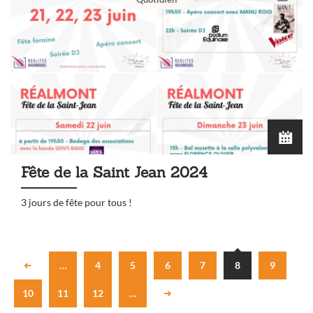
Fête de la Saint Jean 2024
3 jours de fête pour tous !
…
4
5
6
7
8
9
10
11
12
…