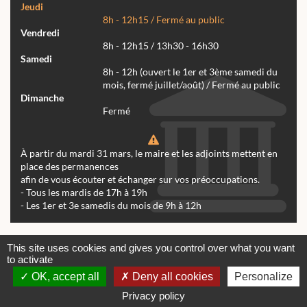
Jeudi
8h - 12h15 / Fermé au public
Vendredi
8h - 12h15 / 13h30 - 16h30
Samedi
8h - 12h (ouvert le 1er et 3ème samedi du
mois, fermé juillet/août) / Fermé au public
Dimanche
Fermé
À partir du mardi 31 mars, le maire et les adjoints mettent en
place des permanences
afin de vous écouter et échanger sur vos préoccupations.
- Tous les mardis de 17h à 19h
- Les 1er et 3e samedis du mois de 9h à 12h
Actualités
Archives
Agenda
This site uses cookies and gives you control over what you want
to activate
Contactez-nous
Mentions légales
OK, accept all
Deny all cookies
Personalize
© tous droits réservés Mairie de Réalmont 2024 -
Conception & Réalisation Web RK Création
Privacy policy