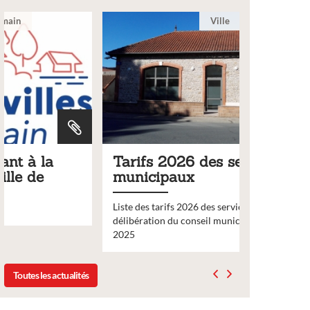
Ville
Tarifs 2026 des services
Bulleti
municipaux
2026
Liste des tarifs 2026 des services municipaux,
Comme chaq
délibération du conseil municipal du 19 décembre
nouveau nu
2025
bulletin d’
Toutes les actualités