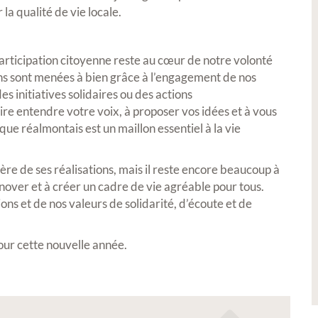
la qualité de vie locale.
Petite Ville de Demain
 participation citoyenne reste au cœur de notre volonté
s sont menées à bien grâce à l’engagement de nos
es initiatives solidaires ou des actions
ire entendre votre voix, à proposer vos idées et à vous
ue réalmontais est un maillon essentiel à la vie
26 -
Signature de l'avenant à la
e de ses réalisations, mais il reste encore beaucoup à
convention Petite Ville de
nover et à créer un cadre de vie agréable pour tous.
Demain
ions et de nos valeurs de solidarité, d’écoute et de
s de notre
ur cette nouvelle année.