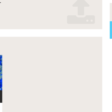
r
_realmont_2025.pdf