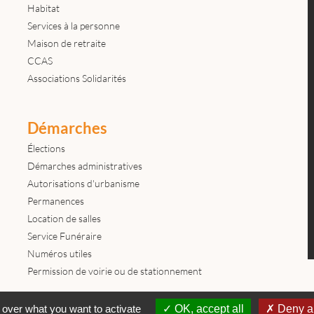
Habitat
Services à la personne
Maison de retraite
CCAS
Associations Solidarités
Démarches
Élections
Démarches administratives
Autorisations d'urbanisme
Permanences
Location de salles
Service Funéraire
Numéros utiles
Permission de voirie ou de stationnement
Contactez-nous
Mentions légales
© tous droits réservés Mairie de
 over what you want to activate
OK, accept all
Deny al