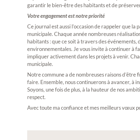
garantir le bien-être des habitants et de préserver 
Exposition
Votre engagement est notre priorité
Ce journal est aussi l’occasion de rappeler que la
municipale. Chaque année nombreuses réalisation
habitants : que ce soit à travers des événements, d
environnementales. Je vous invite à continuer à fa
impliquer activement dans les projets à venir. Chaq
municipale.
Inscription Réal'Art 20
Notre commune a de nombreuses raisons d’être fièr
exposition de peintures,
faire. Ensemble, nous continuerons à avancer, à in
sculptures et photos
Soyons, une fois de plus, à la hauteur de nos ambit
respect.
Vous souhaitez exposer vos oeuvres lor
exposition annuelle ?
Avec toute ma confiance et mes meilleurs vœux po