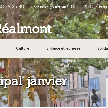
63 79 25 80
8h - 12h15 / Fer
Horaires aujourd'hui :
Réalmont
Culture
Enfance et jeunesse
Solida
 2025
ipal janvier