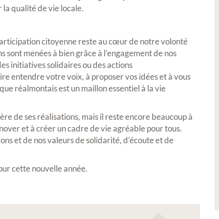
la qualité de vie locale.
Petite Ville de Demain
 participation citoyenne reste au cœur de notre volonté
s sont menées à bien grâce à l’engagement de nos
es initiatives solidaires ou des actions
ire entendre votre voix, à proposer vos idées et à vous
ue réalmontais est un maillon essentiel à la vie
 2026 -
Signature de l'avenant à la
e de ses réalisations, mais il reste encore beaucoup à
res,
convention Petite Ville de
nover et à créer un cadre de vie agréable pour tous.
Demain
ions et de nos valeurs de solidarité, d’écoute et de
es lors de notre
ur cette nouvelle année.