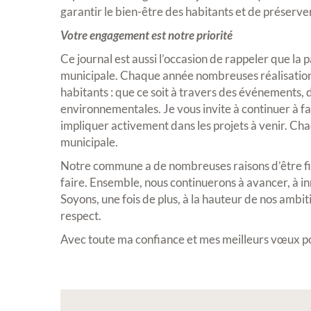
garantir le bien-être des habitants et de préserver 
Exposition
Votre engagement est notre priorité
Ce journal est aussi l’occasion de rappeler que la
municipale. Chaque année nombreuses réalisation
habitants : que ce soit à travers des événements, d
environnementales. Je vous invite à continuer à fa
impliquer activement dans les projets à venir. Chaq
municipale.
Inscription Réal'Art
Notre commune a de nombreuses raisons d’être fièr
exposition de peintu
faire. Ensemble, nous continuerons à avancer, à in
sculptures et photos
Soyons, une fois de plus, à la hauteur de nos ambit
respect.
Vous souhaitez exposer vos oeuvr
exposition annuelle ?
Avec toute ma confiance et mes meilleurs vœux po