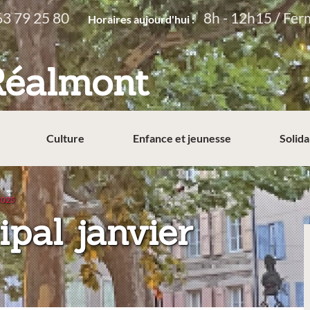
63 79 25 80
8h - 12h15 / Fer
Horaires aujourd'hui :
Réalmont
Culture
Enfance et jeunesse
Solida
 2025
ipal janvier