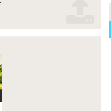
r
_realmont_2025.pdf