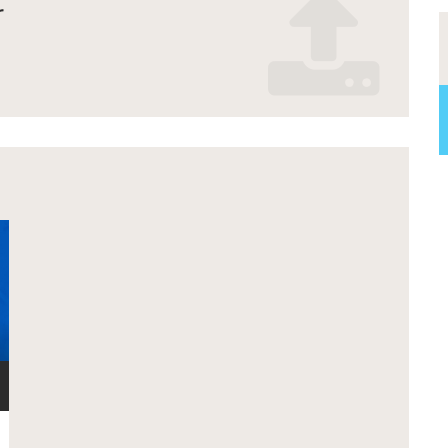
r
_realmont_2025.pdf