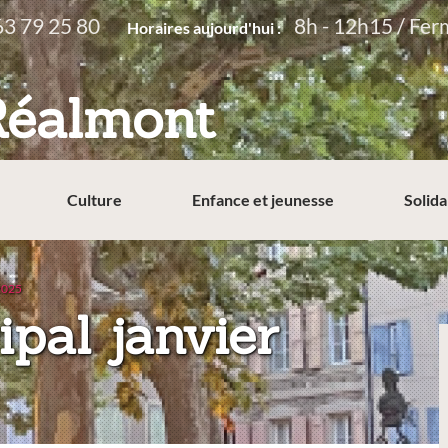
63 79 25 80
8h - 12h15 / Fer
Horaires aujourd'hui :
Réalmont
Culture
Enfance et jeunesse
Solida
 2025
ipal janvier