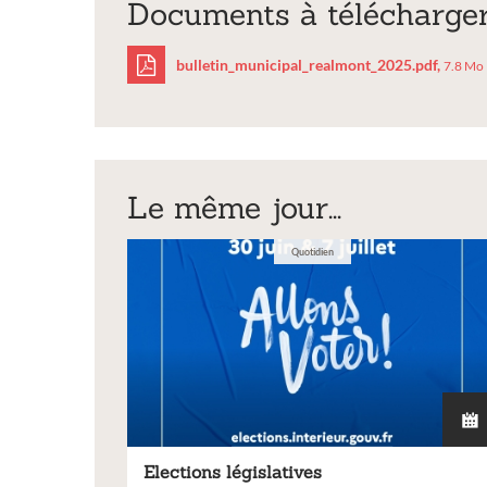
Documents à télécharge
bulletin_municipal_realmont_2025.pdf,
7.8 Mo
bulletin_municipal
Le même jour...
Quotidien
Elections législatives