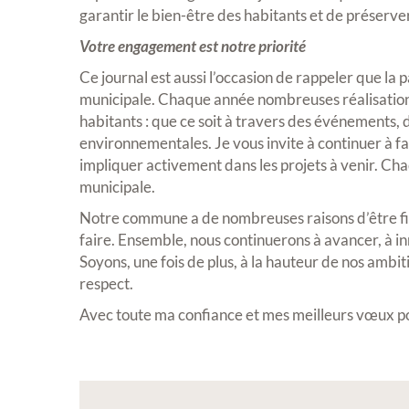
garantir le bien-être des habitants et de préserver 
Expositio
Votre engagement est notre priorité
Ce journal est aussi l’occasion de rappeler que la
municipale. Chaque année nombreuses réalisation
habitants : que ce soit à travers des événements, d
environnementales. Je vous invite à continuer à fa
impliquer activement dans les projets à venir. Chaq
municipale.
Inscription Réal'A
Notre commune a de nombreuses raisons d’être fièr
exposition de pein
faire. Ensemble, nous continuerons à avancer, à in
sculptures et phot
Soyons, une fois de plus, à la hauteur de nos ambit
respect.
Vous souhaitez exposer vos oe
exposition annuelle ?
Avec toute ma confiance et mes meilleurs vœux po