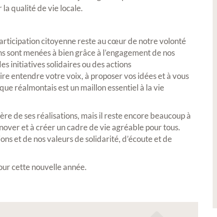
la qualité de vie locale.
n
Petite Ville de Demain
 participation citoyenne reste au cœur de notre volonté
s sont menées à bien grâce à l’engagement de nos
es initiatives solidaires ou des actions
ire entendre votre voix, à proposer vos idées et à vous
ue réalmontais est un maillon essentiel à la vie
rt 2026 -
Signature de l'avenant à la
e de ses réalisations, mais il reste encore beaucoup à
tures,
convention Petite Ville de
nover et à créer un cadre de vie agréable pour tous.
os
Demain
ions et de nos valeurs de solidarité, d’écoute et de
uvres lors de notre
ur cette nouvelle année.