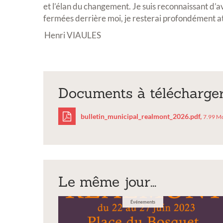
et l’élan du changement. Je suis reconnaissant d’a
Exposition
fermées derrière moi, je resterai profondément a
Henri VIAULES
Documents à télécharge
Inscription Réal'Art 20
bulletin_municipal_realmont_2026.pdf,
7.99 M
exposition de peintures,
sculptures et photos
bulletin_municipal
Vous souhaitez exposer vos oeuvres lor
exposition annuelle ?
Le même jour...
Événements