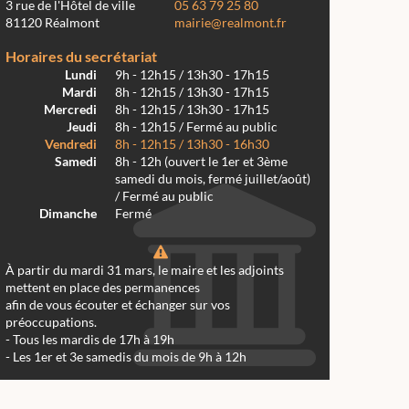
3 rue de l'Hôtel de ville
05 63 79 25 80
81120 Réalmont
mairie@realmont.fr
Horaires du secrétariat
Lundi
9h - 12h15 / 13h30 - 17h15
Mardi
8h - 12h15 / 13h30 - 17h15
Mercredi
8h - 12h15 / 13h30 - 17h15
Jeudi
8h - 12h15 / Fermé au public
Vendredi
8h - 12h15 / 13h30 - 16h30
Samedi
8h - 12h (ouvert le 1er et 3ème
samedi du mois, fermé juillet/août)
/ Fermé au public
Dimanche
Fermé
À partir du mardi 31 mars, le maire et les adjoints
mettent en place des permanences
afin de vous écouter et échanger sur vos
préoccupations.
- Tous les mardis de 17h à 19h
- Les 1er et 3e samedis du mois de 9h à 12h