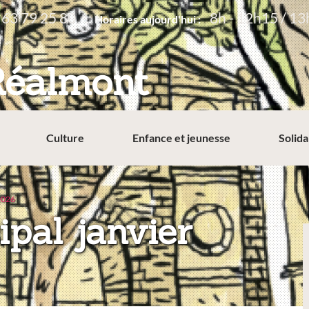
 63 79 25 80
8h - 12h15 / 13
Horaires aujourd'hui :
Réalmont
Culture
Enfance et jeunesse
Solida
 2026
ipal janvier