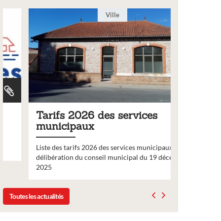
Ville
Tarifs 2026 des services
Bulleti
municipaux
2026
Liste des tarifs 2026 des services municipaux,
Comme chaq
délibération du conseil municipal du 19 décembre
nouveau nu
2025
bulletin d’
Toutes les actualités