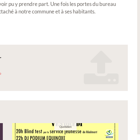
voir pu y prendre part. Une fois les portes du bureau
Petite Ville de Demain
ttaché à notre commune et à ses habitants.
r
26 -
Signature de l'avenant à la
o
convention Petite Ville de
Demain
_realmont_2026.pdf
s de notre
Quotidien