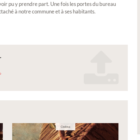
voir pu y prendre part. Une fois les portes du bureau
Exposition
Petite Ville de De
ttaché à notre commune et à ses habitants.
r
n Réal'Art 2026 -
Signature de l'avena
o
 de peintures,
convention Petite Vi
 et photos
Demain
_realmont_2026.pdf
xposer vos oeuvres lors de notre
le ?
Cinéma