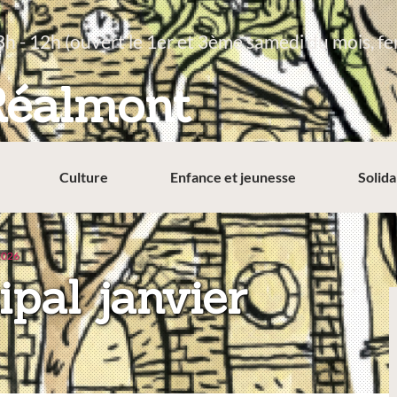
8h - 12h (ouvert le 1er et 3ème samedi du mois, fe
Réalmont
Culture
Enfance et jeunesse
Solida
 2026
ipal janvier