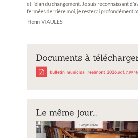
et l’élan du changement. Je suis reconnaissant d’a
fermées derrière moi, je resterai profondément a
Henri VIAULES
Documents à télécharge
Inscriptio
bulletin_municipal_realmont_2026.pdf,
7.99 M
exposition
sculptures
bulletin_municipal
Vous souhaitez e
exposition annuel
Le même jour...
Compte-rendu