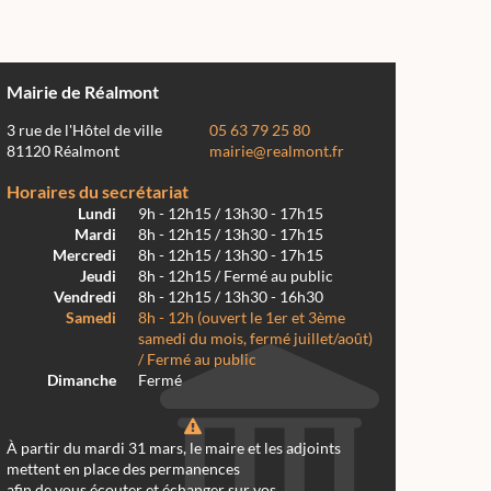
Mairie de Réalmont
3 rue de l'Hôtel de ville
05 63 79 25 80
81120 Réalmont
mairie@realmont.fr
Horaires du secrétariat
Lundi
9h - 12h15 / 13h30 - 17h15
Mardi
8h - 12h15 / 13h30 - 17h15
Mercredi
8h - 12h15 / 13h30 - 17h15
Jeudi
8h - 12h15 / Fermé au public
Vendredi
8h - 12h15 / 13h30 - 16h30
Samedi
8h - 12h (ouvert le 1er et 3ème
samedi du mois, fermé juillet/août)
/ Fermé au public
Dimanche
Fermé
À partir du mardi 31 mars, le maire et les adjoints
mettent en place des permanences
afin de vous écouter et échanger sur vos