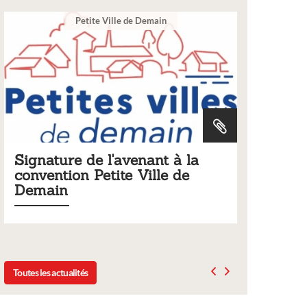
main
Ville
nt à la
Tarifs 2026 des services
lle de
municipaux
Liste des tarifs 2026 des services municipaux,
délibération du conseil municipal du 19 décem
2025
Toutes les actualités