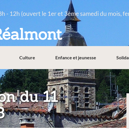
8h - 12h (ouvert le 1er et 3ème samedi du mois, fe
Réalmont
Culture
Enfance et jeunesse
Solida
n du 11
8