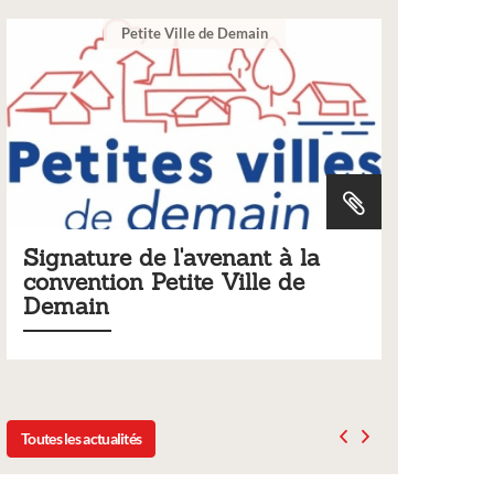
emain
Ville
ant à la
Tarifs 2026 des services
ille de
municipaux
Liste des tarifs 2026 des services municipaux,
délibération du conseil municipal du 19 déce
2025
Toutes les actualités