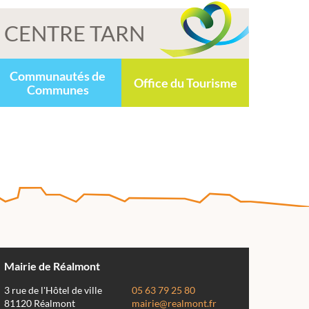
CENTRE TARN
Communautés de
Office du Tourisme
Communes
Mairie de Réalmont
3 rue de l'Hôtel de ville
05 63 79 25 80
81120 Réalmont
mairie@realmont.fr