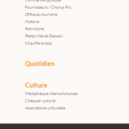
Fournisseurs / Chorus Pro
Office du tourisme
Histoire
Patrimoine
Petite Ville de Demain
Chaufferie bois
Quotidien
Culture
Médiathèque intercommunale
Chéquier culturel
Associations culturelles
Actualités
Archives
Agenda