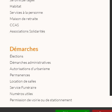
Habitat
Services à la personne
Maison de retraite
CCAS
Associations Solidarités
Démarches
Élections
Démarches administratives
Autorisations d'urbanisme
Permanences
Location de salles
Service Funéraire
Numéros utiles
Permission de voirie ou de stationnement
Contactez-nous
Mentions légales
© tous droits réservés Mairie de