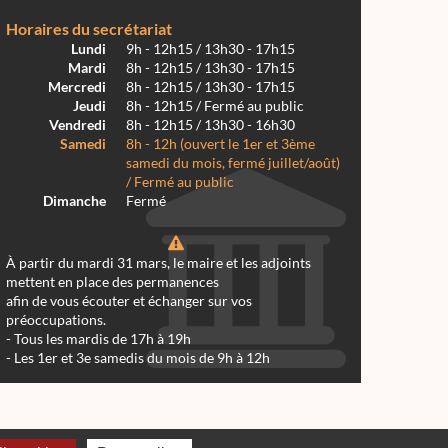
Horaires du secrétariat
Lundi
9h - 12h15 / 13h30 - 17h15
Mardi
8h - 12h15 / 13h30 - 17h15
Mercredi
8h - 12h15 / 13h30 - 17h15
Jeudi
8h - 12h15 / Fermé au public
Vendredi
8h - 12h15 / 13h30 - 16h30
Samedi
8h - 12h (ouvert le 1er et 3ème
samedi du mois, fermé juillet/août)
/ Fermé au public
Dimanche
Fermé
À partir du mardi 31 mars, le maire et les adjoints
mettent en place des permanences
afin de vous écouter et échanger sur vos
préoccupations.
- Tous les mardis de 17h à 19h
- Les 1er et 3e samedis du mois de 9h à 12h
 Réalmont 2024 -
Conception & Réalisation Web RK Création