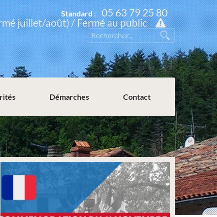
05 63 79 25 80
Standard :
rmé juillet/août) / Fermé au public
rités
Démarches
Contact
Permission de voirie ou de stationnement