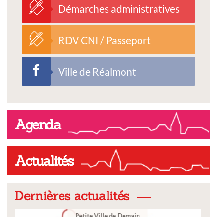
Démarches administratives
RDV CNI / Passeport
Ville de Réalmont
Agenda
Actualités
Dernières actualités
Ville