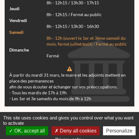
8h - 12h15 / 13h30 - 17h15
Jeudi
8h - 12h15 / Fermé au public
Vendredi
8h - 12h15 / 13h30 - 16h30
Samedi
8h - 12h (ouvert le 1er et 3ème samedi du
mois, fermé juillet/août) / Fermé au public
Dimanche
Fermé
À partir du mardi 31 mars, le maire et les adjoints mettent en
place des permanences
afin de vous écouter et échanger sur vos préoccupations.
- Tous les mardis de 17h à 19h
- Les 1er et 3e samedis du mois de 9h à 12h
Actualités
Archives
Agenda
This site uses cookies and gives you control over what you want
to activate
Contactez-nous
Mentions légales
OK, accept all
Deny all cookies
Personalize
© tous droits réservés Mairie de Réalmont 2024 -
Conception & Réalisation Web RK Création