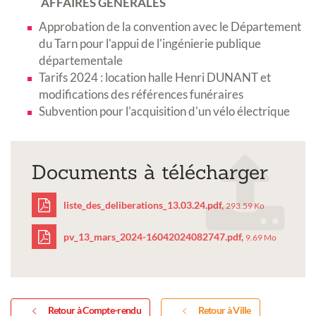
AFFAIRES GENERALES
Approbation de la convention avec le Département
du Tarn pour l'appui de l'ingénierie publique
départementale
Tarifs 2024 : location halle Henri DUNANT et
modifications des références funéraires
Subvention pour l'acquisition d'un vélo électrique
Documents à télécharger
liste_des_deliberations_13.03.24.pdf,
293.59 Ko
pv_13_mars_2024-16042024082747.pdf,
9.69 Mo
liste_des_deliberations_
pv_13_mars_2024-
16042024082747.pdf
Retour à Compte-rendu
Retour à Ville