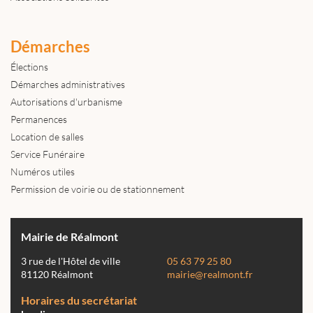
Démarches
Élections
Démarches administratives
Autorisations d'urbanisme
Permanences
Location de salles
Service Funéraire
Numéros utiles
Permission de voirie ou de stationnement
Mairie de Réalmont
3 rue de l'Hôtel de ville
05 63 79 25 80
81120 Réalmont
mairie@realmont.fr
Horaires du secrétariat